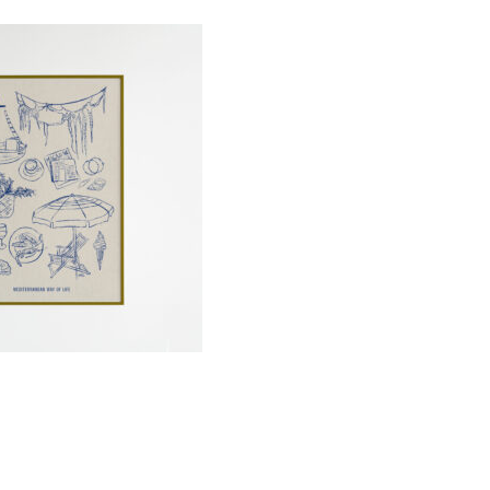
de
prix :
€5.00
à
€22.00