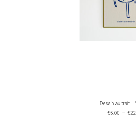
Dessin au trait –
€
5.00
–
€
22