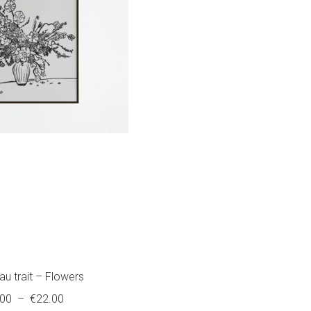
au trait – Flowers
Plage
.00
–
€
22.00