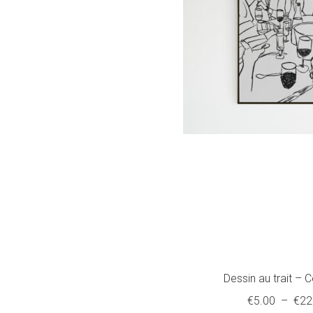
Dessin au trait – 
€
5.00
–
€
22