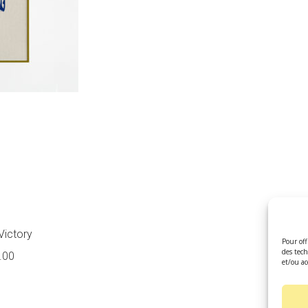
 Victory
Pour off
des tech
Plage
.00
et/ou ac
de
prix :