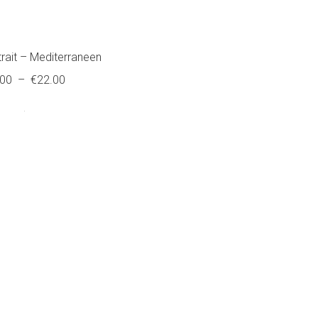
trait – Mediterraneen
Plage
.00
–
€
22.00
de
prix :
€5.00
à
€22.00