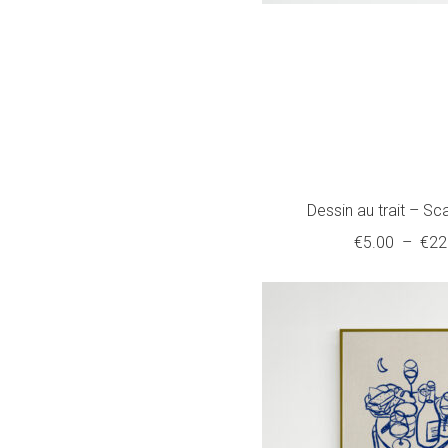
Dessin au trait – Sc
€
5.00
–
€
22