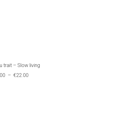
 trait – Slow living
Plage
.00
–
€
22.00
de
prix :
€5.00
à
€22.00