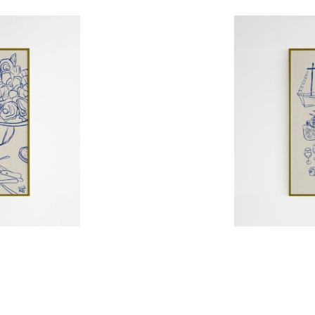
de
prix :
€5.00
à
€22.00