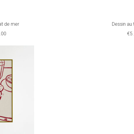
uit de mer
Dessin au 
Plage
.00
€
5
de
prix :
€5.00
à
€22.00