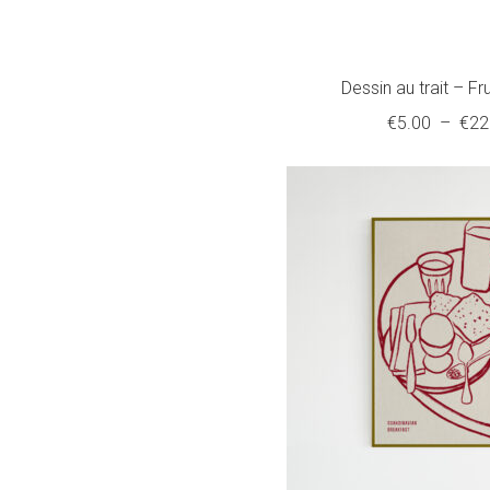
Dessin au trait – Fr
€
5.00
–
€
22