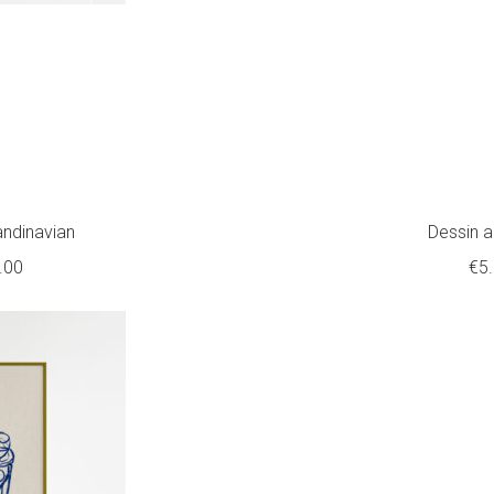
andinavian
Dessin au
Plage
.00
€
5
de
prix :
€5.00
à
€22.00