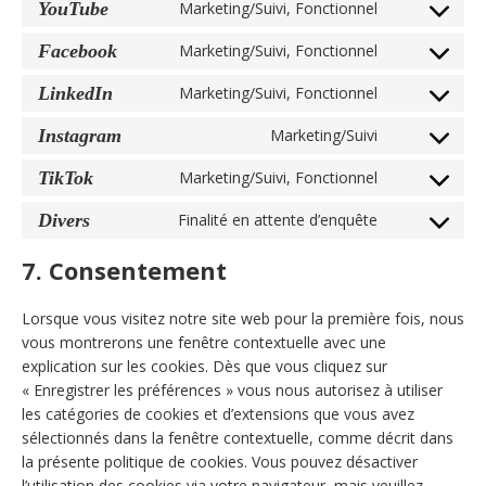
to
google-
YouTube
Marketing/Suivi, Fonctionnel
Consent
service
recaptcha
to
google-
Facebook
Marketing/Suivi, Fonctionnel
Consent
service
maps
to
youtube
LinkedIn
Marketing/Suivi, Fonctionnel
Consent
service
to
facebook
Instagram
Marketing/Suivi
Consent
service
to
linkedin
TikTok
Marketing/Suivi, Fonctionnel
Consent
service
to
instagram
Divers
Finalité en attente d’enquête
Consent
service
to
tiktok
7. Consentement
service
divers
Lorsque vous visitez notre site web pour la première fois, nous
vous montrerons une fenêtre contextuelle avec une
explication sur les cookies. Dès que vous cliquez sur
« Enregistrer les préférences » vous nous autorisez à utiliser
les catégories de cookies et d’extensions que vous avez
sélectionnés dans la fenêtre contextuelle, comme décrit dans
la présente politique de cookies. Vous pouvez désactiver
l’utilisation des cookies via votre navigateur, mais veuillez