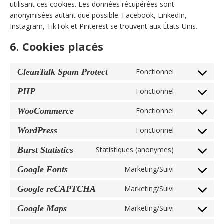
utilisant ces cookies. Les données récupérées sont
anonymisées autant que possible. Facebook, LinkedIn,
Instagram, TikTok et Pinterest se trouvent aux États-Unis.
6. Cookies placés
CleanTalk Spam Protect
Fonctionnel
Consent
to
PHP
Fonctionnel
Consent
service
to
cleantalk-
WooCommerce
Fonctionnel
Consent
service
spam-
to
php
WordPress
Fonctionnel
protect
Consent
service
to
woocommer
Burst Statistics
Statistiques (anonymes)
Consent
service
to
wordpress
Google Fonts
Marketing/Suivi
Consent
service
to
burst-
Google reCAPTCHA
Marketing/Suivi
Consent
service
statistics
to
google-
Google Maps
Marketing/Suivi
Consent
service
fonts