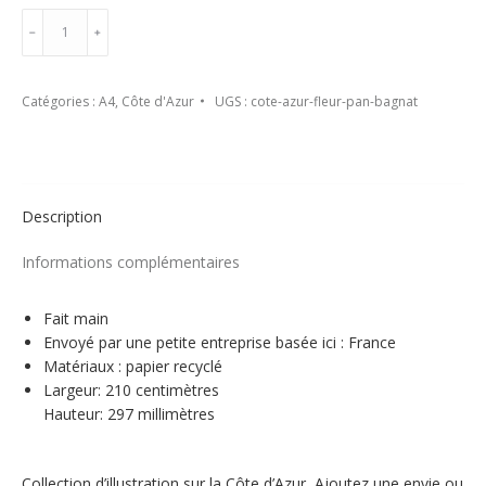
quantité
Ajouter au panier
﹣
﹢
de
Affiche
A4
Catégories :
A4
,
Côte d'Azur
UGS :
cote-azur-fleur-pan-bagnat
-
le
Pan
Bagnat
-
Description
Côte
d'Azur
Informations complémentaires
Fait main
Envoyé par une petite entreprise basée ici : France
Matériaux : papier recyclé
Largeur: 210 centimètres
Hauteur: 297 millimètres
Collection d’illustration sur la Côte d’Azur, Ajoutez une envie ou