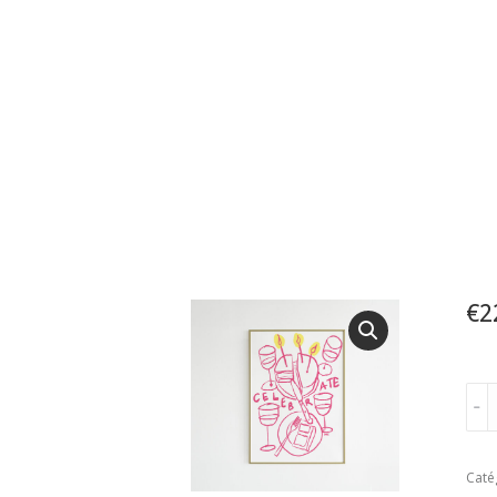
€
2
quan
﹣
de
Cele
Life
Caté
-