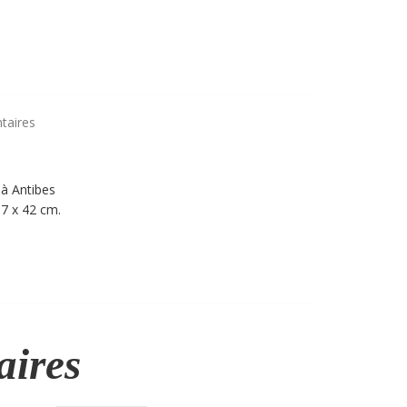
che
taires
 à Antibes
,7 x 42 cm.
aires