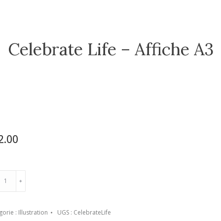
Celebrate Life – Affiche A3
2.00
tité
Ajouter au panier
﹢
brate
gorie :
Illustration
UGS :
CelebrateLife